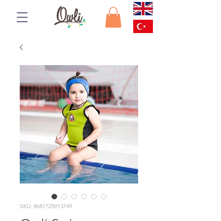
SKU: 8681725913749